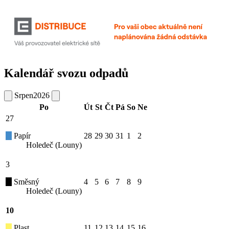
Kalendář svozu odpadů
Srpen
2026
Po
Út
St
Čt
Pá
So
Ne
27
Papír
28
29
30
31
1
2
Holedeč (Louny)
3
Směsný
4
5
6
7
8
9
Holedeč (Louny)
10
Plast
11
12
13
14
15
16