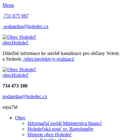
Menu
731 075 987
podatelna@holedec.cz
obec
Holedeč
Důležité informace ke stavbě kanalizace pro občany Veletic
a Stránek:
/obec/projekty/v-realizaci/
obec
Holedeč
734 473 180
podatelna@holedec.cz
eqsa7id
Obec
Informační portál Ministerstva financí
Holedečská pouť sv. Bartoloměje
Historie obce Holedeč