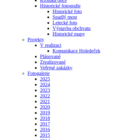
Kronika obce
Historické fotografie
Historické foto
Spadlý most
Letecké foto
Výstavba obchvatu
Historické mapy
Projekty
V realizaci
Komunikace Holedeček
Plánované
Zrealizované
Veřejné zakázky
Fotogalerie
2025
2024
2023
2022
2021
2020
2019
2018
2017
2016
2015