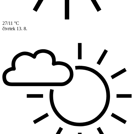
27/11 °C
čtvrtek
13. 8.