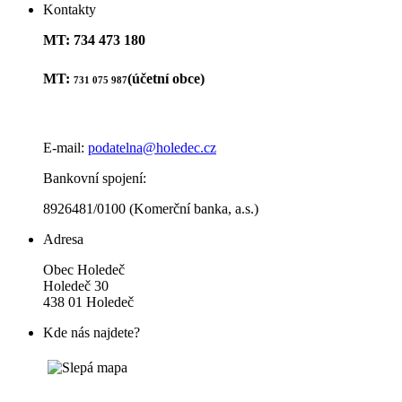
Kontakty
MT: 734 473 180
MT:
(účetní obce)
731 075 987
E-mail:
podatelna@holedec.cz
Bankovní spojení:
8926481/0100 (Komerční banka, a.s.)
Adresa
Obec Holedeč
Holedeč 30
438 01 Holedeč
Kde nás najdete?