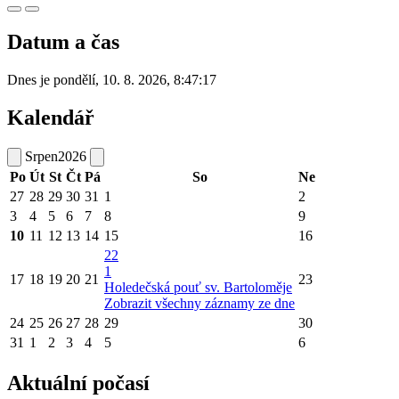
Datum a čas
Dnes je
pondělí
,
10. 8. 2026
,
8:47:17
Kalendář
Srpen
2026
Po
Út
St
Čt
Pá
So
Ne
27
28
29
30
31
1
2
3
4
5
6
7
8
9
10
11
12
13
14
15
16
22
1
17
18
19
20
21
23
Holedečská pouť sv. Bartoloměje
Zobrazit všechny záznamy ze dne
24
25
26
27
28
29
30
31
1
2
3
4
5
6
Aktuální počasí