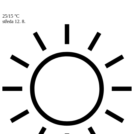
25/15 °C
středa
12. 8.