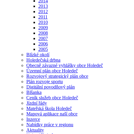
2014
2013
2012
2011
2010
2009
2008
2007
2006
2005
Blízké okolí
Holedečská drbna
Obecně závazné vyhlášky obce Holedeč
Územní plán obce Holedeč
Rozvojový strategický plán obce
Plán rozvoje sportu
Digitální povodňový plán
Blšanka
Ceník služeb obce Holedeč
Jízdní řády
Mateřská škola Holedeč
Mapová aplikace naší obce
Inzerce
Nabídky práce v regionu
Aktuality