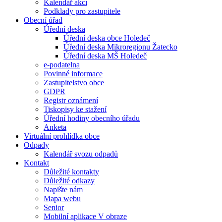
Kalendář akcí
Podklady pro zastupitele
Obecní úřad
Úřední deska
Úřední deska obce Holedeč
Úřední deska Mikroregionu Žatecko
Úřední deska MŠ Holedeč
e-podatelna
Povinné informace
Zastupitelstvo obce
GDPR
Registr oznámení
Tiskopisy ke stažení
Úřední hodiny obecního úřadu
Anketa
Virtuální prohlídka obce
Odpady
Kalendář svozu odpadů
Kontakt
Důležité kontakty
Důležité odkazy
Napište nám
Mapa webu
Senior
Mobilní aplikace V obraze