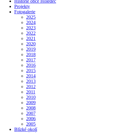
Historie obce Holedeč
Projekty
Fotogalerie
2025
2024
2023
2022
2021
2020
2019
2018
2017
2016
2015
2014
2013
2012
2011
2010
2009
2008
2007
2006
2005
Blízké okolí