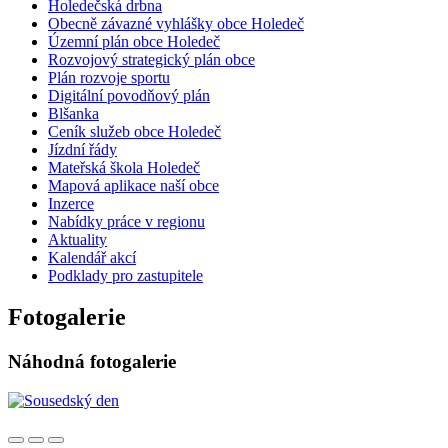
Holedečská drbna
Obecně závazné vyhlášky obce Holedeč
Územní plán obce Holedeč
Rozvojový strategický plán obce
Plán rozvoje sportu
Digitální povodňový plán
Blšanka
Ceník služeb obce Holedeč
Jízdní řády
Mateřská škola Holedeč
Mapová aplikace naší obce
Inzerce
Nabídky práce v regionu
Aktuality
Kalendář akcí
Podklady pro zastupitele
Fotogalerie
Náhodná fotogalerie