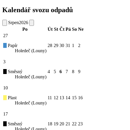
Kalendář svozu odpadů
Srpen
2026
Po
Út
St
Čt
Pá
So
Ne
27
Papír
28
29
30
31
1
2
Holedeč (Louny)
3
Směsný
4
5
6
7
8
9
Holedeč (Louny)
10
Plast
11
12
13
14
15
16
Holedeč (Louny)
17
Směsný
18
19
20
21
22
23
Holedeč (Louny)