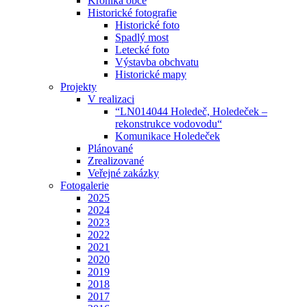
Kronika obce
Historické fotografie
Historické foto
Spadlý most
Letecké foto
Výstavba obchvatu
Historické mapy
Projekty
V realizaci
“LN014044 Holedeč, Holedeček –
rekonstrukce vodovodu“
Komunikace Holedeček
Plánované
Zrealizované
Veřejné zakázky
Fotogalerie
2025
2024
2023
2022
2021
2020
2019
2018
2017