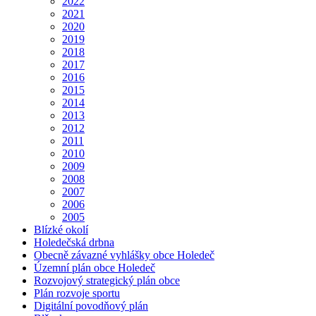
2022
2021
2020
2019
2018
2017
2016
2015
2014
2013
2012
2011
2010
2009
2008
2007
2006
2005
Blízké okolí
Holedečská drbna
Obecně závazné vyhlášky obce Holedeč
Územní plán obce Holedeč
Rozvojový strategický plán obce
Plán rozvoje sportu
Digitální povodňový plán