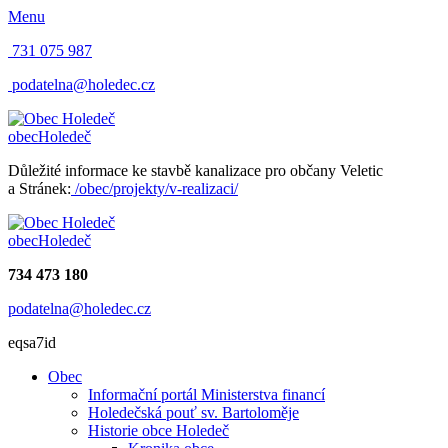
Menu
731 075 987
podatelna@holedec.cz
obec
Holedeč
Důležité informace ke stavbě kanalizace pro občany Veletic
a Stránek:
/obec/projekty/v-realizaci/
obec
Holedeč
734 473 180
podatelna@holedec.cz
eqsa7id
Obec
Informační portál Ministerstva financí
Holedečská pouť sv. Bartoloměje
Historie obce Holedeč