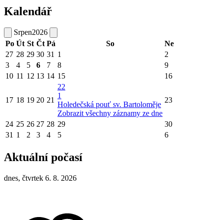
Kalendář
Srpen
2026
Po
Út
St
Čt
Pá
So
Ne
27
28
29
30
31
1
2
3
4
5
6
7
8
9
10
11
12
13
14
15
16
22
1
17
18
19
20
21
23
Holedečská pouť sv. Bartoloměje
Zobrazit všechny záznamy ze dne
24
25
26
27
28
29
30
31
1
2
3
4
5
6
Aktuální počasí
dnes, čtvrtek 6. 8. 2026