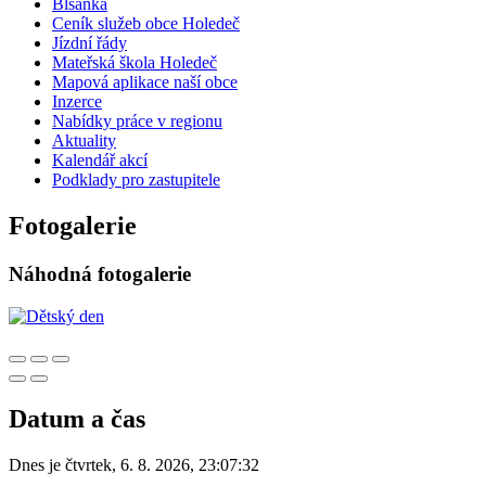
Blšanka
Ceník služeb obce Holedeč
Jízdní řády
Mateřská škola Holedeč
Mapová aplikace naší obce
Inzerce
Nabídky práce v regionu
Aktuality
Kalendář akcí
Podklady pro zastupitele
Fotogalerie
Náhodná fotogalerie
Datum a čas
Dnes je
čtvrtek
,
6. 8. 2026
,
23:07:32