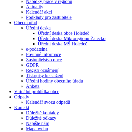
Nabídky práce v regionu
Aktuality
Kalendář akcí
Podklady pro zastupitele
Obecní úřad
Úřední deska
Úřední deska obce Holedeč
Úřední deska Mikroregionu Žatecko
Úřední deska MŠ Holedeč
e-podatelna
Povinné informace
Zastupitelstvo obce
GDPR
Registr oznámení
Tiskopisy ke stažení
Úřední hodiny obecního úřadu
Anketa
Virtuální prohlídka obce
Odpady
Kalendář svozu odpadů
Kontakt
Důležité kontakty
Důležité odkazy
Napište nám
Mapa webu