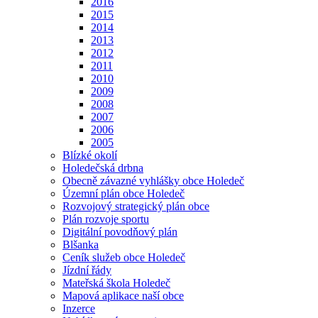
2016
2015
2014
2013
2012
2011
2010
2009
2008
2007
2006
2005
Blízké okolí
Holedečská drbna
Obecně závazné vyhlášky obce Holedeč
Územní plán obce Holedeč
Rozvojový strategický plán obce
Plán rozvoje sportu
Digitální povodňový plán
Blšanka
Ceník služeb obce Holedeč
Jízdní řády
Mateřská škola Holedeč
Mapová aplikace naší obce
Inzerce