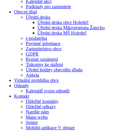
Kalendář akcí
Podklady pro zastupitele
Obecní úřad
Úřední deska
Úřední deska obce Holedeč
Úřední deska Mikroregionu Žatecko
Úřední deska MŠ Holedeč
e-podatelna
Povinné informace
Zastupitelstvo obce
GDPR
Registr oznámení
Tiskopisy ke stažení
Úřední hodiny obecního úřadu
Anketa
Virtuální prohlídka obce
Odpady
Kalendář svozu odpadů
Kontakt
Důležité kontakty
Důležité odkazy
Napište nám
Mapa webu
Senior
Mobilní aplikace V obraze