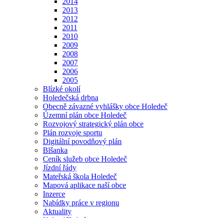
2014
2013
2012
2011
2010
2009
2008
2007
2006
2005
Blízké okolí
Holedečská drbna
Obecně závazné vyhlášky obce Holedeč
Územní plán obce Holedeč
Rozvojový strategický plán obce
Plán rozvoje sportu
Digitální povodňový plán
Blšanka
Ceník služeb obce Holedeč
Jízdní řády
Mateřská škola Holedeč
Mapová aplikace naší obce
Inzerce
Nabídky práce v regionu
Aktuality