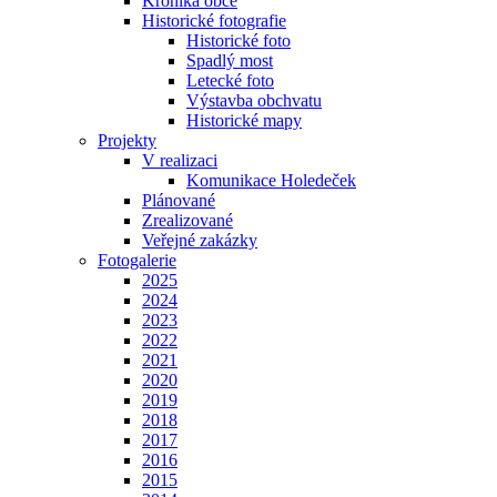
Kronika obce
Historické fotografie
Historické foto
Spadlý most
Letecké foto
Výstavba obchvatu
Historické mapy
Projekty
V realizaci
Komunikace Holedeček
Plánované
Zrealizované
Veřejné zakázky
Fotogalerie
2025
2024
2023
2022
2021
2020
2019
2018
2017
2016
2015