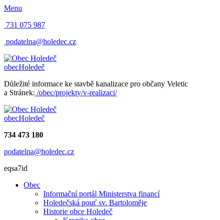
Menu
731 075 987
podatelna@holedec.cz
obec
Holedeč
Důležité informace ke stavbě kanalizace pro občany Veletic
a Stránek:
/obec/projekty/v-realizaci/
obec
Holedeč
734 473 180
podatelna@holedec.cz
eqsa7id
Obec
Informační portál Ministerstva financí
Holedečská pouť sv. Bartoloměje
Historie obce Holedeč