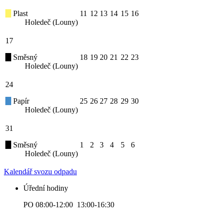
Plast
11
12
13
14
15
16
Holedeč (Louny)
17
Směsný
18
19
20
21
22
23
Holedeč (Louny)
24
Papír
25
26
27
28
29
30
Holedeč (Louny)
31
Směsný
1
2
3
4
5
6
Holedeč (Louny)
Kalendář svozu odpadu
Úřední hodiny
PO 08:00-12:00 13:00-16:30