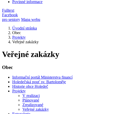
Povinné informace
Fulltext
Facebook
pro seniory
Mapa webu
Úvodní stránka
Obec
Projekty
Veřejné zakázky
Veřejné zakázky
Obec
Informační portál Ministerstva financí
Holedečská pouť sv. Bartoloměje
Historie obce Holedeč
Projekty
V realizaci
Plánované
Zrealizované
Veřejné zakázky
Fotogalerie