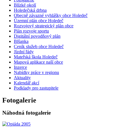
Blízké okolí
Holedečská drbna
Obecně závazné vyhlášky obce Holedeč
Územní plán obce Holedeč
Rozvojový strategický plán obce
Plán rozvoje sportu
Digitální povodňový plán
Blšanka
Ceník služeb obce Holedeč
Jízdní řády
Mateřská škola Holedeč
Mapová aplikace naší obce
Inzerce
Nabídky práce v regionu
Aktuality
Kalendář akcí
Podklady pro zastupitele
Fotogalerie
Náhodná fotogalerie