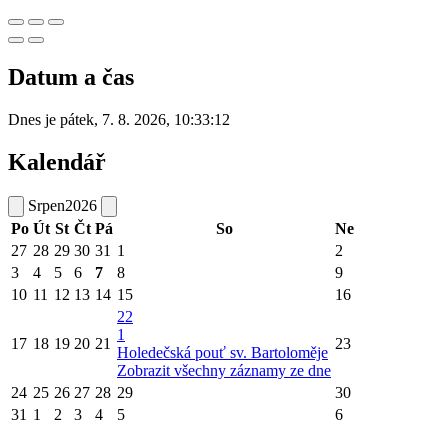
Datum a čas
Dnes je
pátek
,
7. 8. 2026
,
10:33:12
Kalendář
Srpen
2026
Po
Út
St
Čt
Pá
So
Ne
27
28
29
30
31
1
2
3
4
5
6
7
8
9
10
11
12
13
14
15
16
22
1
17
18
19
20
21
23
Holedečská pouť sv. Bartoloměje
Zobrazit všechny záznamy ze dne
24
25
26
27
28
29
30
31
1
2
3
4
5
6