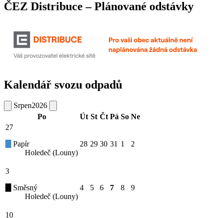
ČEZ Distribuce – Plánované odstávky
Kalendář svozu odpadů
Srpen
2026
Po
Út
St
Čt
Pá
So
Ne
27
Papír
28
29
30
31
1
2
Holedeč (Louny)
3
Směsný
4
5
6
7
8
9
Holedeč (Louny)
10