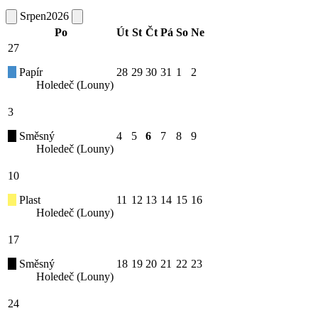
Srpen
2026
Po
Út
St
Čt
Pá
So
Ne
27
Papír
28
29
30
31
1
2
Holedeč (Louny)
3
Směsný
4
5
6
7
8
9
Holedeč (Louny)
10
Plast
11
12
13
14
15
16
Holedeč (Louny)
17
Směsný
18
19
20
21
22
23
Holedeč (Louny)
24