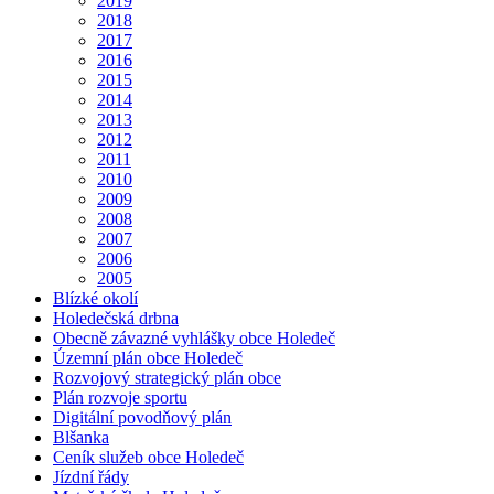
2019
2018
2017
2016
2015
2014
2013
2012
2011
2010
2009
2008
2007
2006
2005
Blízké okolí
Holedečská drbna
Obecně závazné vyhlášky obce Holedeč
Územní plán obce Holedeč
Rozvojový strategický plán obce
Plán rozvoje sportu
Digitální povodňový plán
Blšanka
Ceník služeb obce Holedeč
Jízdní řády