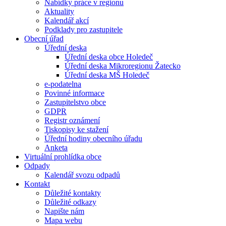
Nabídky práce v regionu
Aktuality
Kalendář akcí
Podklady pro zastupitele
Obecní úřad
Úřední deska
Úřední deska obce Holedeč
Úřední deska Mikroregionu Žatecko
Úřední deska MŠ Holedeč
e-podatelna
Povinné informace
Zastupitelstvo obce
GDPR
Registr oznámení
Tiskopisy ke stažení
Úřední hodiny obecního úřadu
Anketa
Virtuální prohlídka obce
Odpady
Kalendář svozu odpadů
Kontakt
Důležité kontakty
Důležité odkazy
Napište nám
Mapa webu