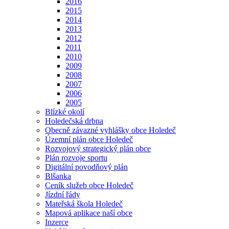
2016
2015
2014
2013
2012
2011
2010
2009
2008
2007
2006
2005
Blízké okolí
Holedečská drbna
Obecně závazné vyhlášky obce Holedeč
Územní plán obce Holedeč
Rozvojový strategický plán obce
Plán rozvoje sportu
Digitální povodňový plán
Blšanka
Ceník služeb obce Holedeč
Jízdní řády
Mateřská škola Holedeč
Mapová aplikace naší obce
Inzerce