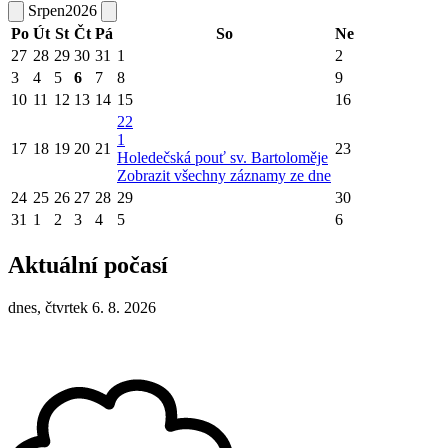
Srpen
2026
Po
Út
St
Čt
Pá
So
Ne
27
28
29
30
31
1
2
3
4
5
6
7
8
9
10
11
12
13
14
15
16
22
1
17
18
19
20
21
23
Holedečská pouť sv. Bartoloměje
Zobrazit všechny záznamy ze dne
24
25
26
27
28
29
30
31
1
2
3
4
5
6
Aktuální počasí
dnes, čtvrtek 6. 8. 2026