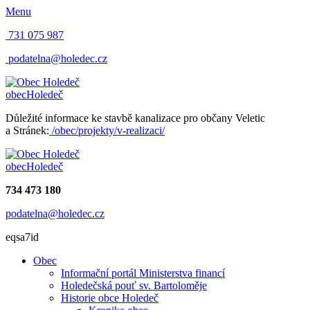
Menu
731 075 987
podatelna@holedec.cz
obec
Holedeč
Důležité informace ke stavbě kanalizace pro občany Veletic
a Stránek:
/obec/projekty/v-realizaci/
obec
Holedeč
734 473 180
podatelna@holedec.cz
eqsa7id
Obec
Informační portál Ministerstva financí
Holedečská pouť sv. Bartoloměje
Historie obce Holedeč