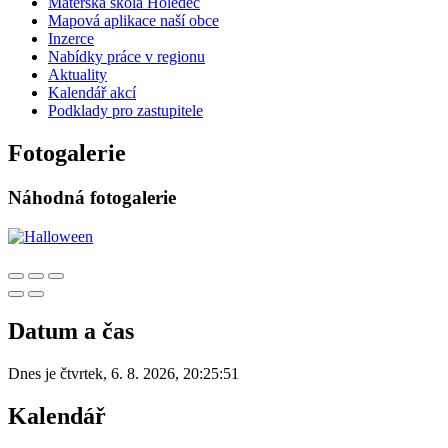
Mateřská škola Holedeč
Mapová aplikace naší obce
Inzerce
Nabídky práce v regionu
Aktuality
Kalendář akcí
Podklady pro zastupitele
Fotogalerie
Náhodná fotogalerie
Datum a čas
Dnes je
čtvrtek
,
6. 8. 2026
,
20:25:51
Kalendář