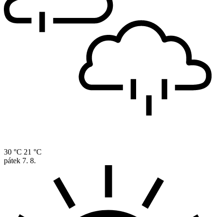
30 °C
21 °C
pátek
7. 8.