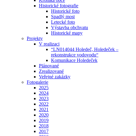
Kronika obce
Historické fotografie
Historické foto
Spadlý most
Letecké foto
Výstavba obchvatu
Historické mapy
Projekty
V realizaci
“LN014044 Holedeč, Holedeček –
rekonstrukce vodovodu“
Komunikace Holedeček
Plánované
Zrealizované
Veřejné zakázky
Fotogalerie
2025
2024
2023
2022
2021
2020
2019
2018
2017