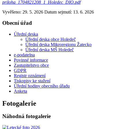
priloha_1704821208_1_Holedec_DIO.pdf
Vyvěšeno: 29. 5. 2026
Datum sejmutí: 13. 6. 2026
Obecní úřad
Úřední deska
Úřední deska obce Holedeč
Úřední deska Mikroregionu Žatecko
Úřední deska MŠ Holedeč
e-podatelna
Povinné informace
Zastupitelstvo obce
GDPR
Registr oznámení
Tiskopisy ke stažení
Úřední hodiny obecního úřadu
Anketa
Fotogalerie
Náhodná fotogalerie