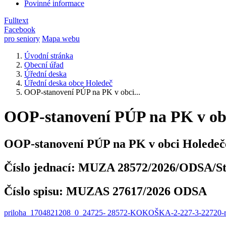
Povinné informace
Fulltext
Facebook
pro seniory
Mapa webu
Úvodní stránka
Obecní úřad
Úřední deska
Úřední deska obce Holedeč
OOP-stanovení PÚP na PK v obci...
OOP-stanovení PÚP na PK v ob
OOP-stanovení PÚP na PK v obci Holedeč
Číslo jednací:
MUZA 28572/2026/ODSA/St
Číslo spisu:
MUZAS 27617/2026 ODSA
priloha_1704821208_0_24725- 28572-KOKOŠKA-2-227-3-22720-reko