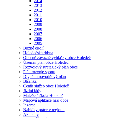
2014
2013
2012
2011
2010
2009
2008
2007
2006
2005
Blízké okolí
Holedečská drbna
Obecně závazné vyhlášky obce Holedeč
Územní plán obce Holedeč
Rozvojový strategický plán obce
Plán rozvoje sportu
Digitální povodňový plán
Blšanka
Ceník služeb obce Holedeč
Jízdní řády
Mateřská škola Holedeč
Mapová aplikace naší obce
Inzerce
Nabídky práce v regionu
Aktuality