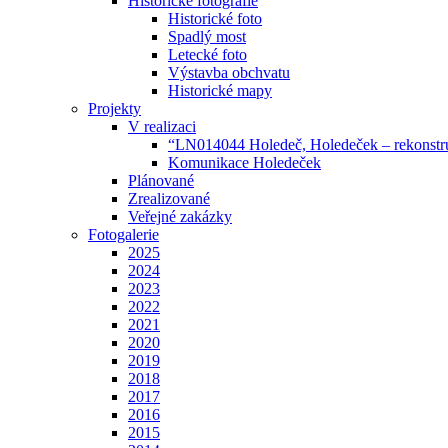
Historické fotografie
Historické foto
Spadlý most
Letecké foto
Výstavba obchvatu
Historické mapy
Projekty
V realizaci
“LN014044 Holedeč, Holedeček – rekonst
Komunikace Holedeček
Plánované
Zrealizované
Veřejné zakázky
Fotogalerie
2025
2024
2023
2022
2021
2020
2019
2018
2017
2016
2015