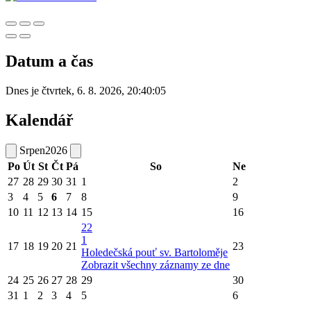
Datum a čas
Dnes je
čtvrtek
,
6. 8. 2026
,
20:40:05
Kalendář
Srpen
2026
Po
Út
St
Čt
Pá
So
Ne
27
28
29
30
31
1
2
3
4
5
6
7
8
9
10
11
12
13
14
15
16
22
1
17
18
19
20
21
23
Holedečská pouť sv. Bartoloměje
Zobrazit všechny záznamy ze dne
24
25
26
27
28
29
30
31
1
2
3
4
5
6