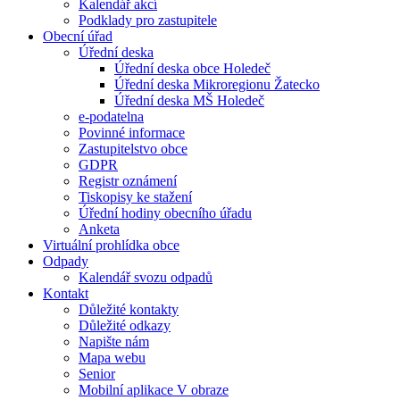
Kalendář akcí
Podklady pro zastupitele
Obecní úřad
Úřední deska
Úřední deska obce Holedeč
Úřední deska Mikroregionu Žatecko
Úřední deska MŠ Holedeč
e-podatelna
Povinné informace
Zastupitelstvo obce
GDPR
Registr oznámení
Tiskopisy ke stažení
Úřední hodiny obecního úřadu
Anketa
Virtuální prohlídka obce
Odpady
Kalendář svozu odpadů
Kontakt
Důležité kontakty
Důležité odkazy
Napište nám
Mapa webu
Senior
Mobilní aplikace V obraze