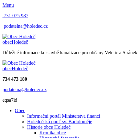
Menu
731 075 987
podatelna@holedec.cz
obec
Holedeč
Důležité informace ke stavbě kanalizace pro občany Veletic a Stránek
obec
Holedeč
734 473 180
podatelna@holedec.cz
eqsa7id
Obec
Informační portál Ministerstva financí
Holedečská pouť sv. Bartoloměje
Historie obce Holedeč
Kronika obce